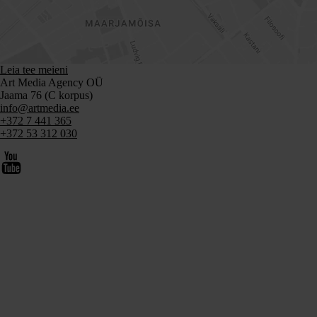
Leia tee meieni
Art Media Agency OÜ
Jaama 76 (C korpus)
info@artmedia.ee
+372 7 441 365
+372 53 312 030