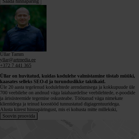
Üllar Tamm
yllar@artmedia.ee
+372 7 441 365
Üllar on huvitatud, kuidas kodulehe valmistamine tõstab müüki,
kaasates selleks SEO-d ja turunduslikke taktikaid.
Üle 20 aasta tegelenud kodulehtede arendamisega ja kokkupuude üle
700 veebilehe on andnud väga laiahaardelise veebilehtede, e-poodide
ja ärisüsteemide tegemise oskusteabe. Töötanud väga nimekate
klientidega ja teinud koostööd tunnustatud digiagentuuridega.
Alusta kiirest hinnapäringust, mis ei kohusta mitte millekski,
Soovin proovida