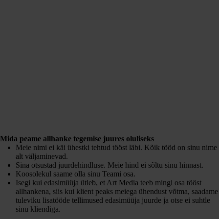
Mida peame allhanke tegemise juures oluliseks
Meie nimi ei käi ühestki tehtud tööst läbi. Kõik tööd on sinu nime
alt väljaminevad.
Sina otsustad juurdehindluse. Meie hind ei sõltu sinu hinnast.
Koosolekul saame olla sinu Teami osa.
Isegi kui edasimüüja ütleb, et Art Media teeb mingi osa tööst
allhankena, siis kui klient peaks meiega ühendust võtma, saadame
tuleviku lisatööde tellimused edasimüüja juurde ja otse ei suhtle
sinu kliendiga.