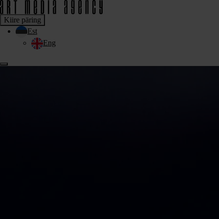
Kiire päring
Est
Eng