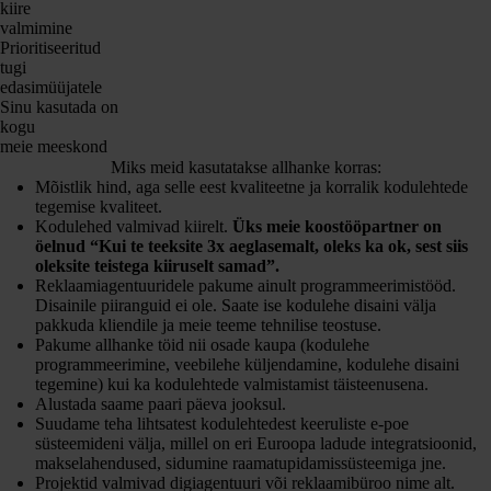
kiire
valmimine
Prioritiseeritud
tugi
edasimüüjatele
Sinu kasutada on
kogu
meie meeskond
Miks meid kasutatakse allhanke korras:
Mõistlik hind, aga selle eest kvaliteetne ja korralik kodulehtede
tegemise kvaliteet.
Kodulehed valmivad kiirelt.
Üks meie koostööpartner on
öelnud “Kui te teeksite 3x aeglasemalt, oleks ka ok, sest siis
oleksite teistega kiiruselt samad”.
Reklaamiagentuuridele pakume ainult programmeerimistööd.
Disainile piiranguid ei ole. Saate ise kodulehe disaini välja
pakkuda kliendile ja meie teeme tehnilise teostuse.
Pakume allhanke töid nii osade kaupa (kodulehe
programmeerimine, veebilehe küljendamine, kodulehe disaini
tegemine) kui ka kodulehtede valmistamist täisteenusena.
Alustada saame paari päeva jooksul.
Suudame teha lihtsatest kodulehtedest keeruliste e-poe
süsteemideni välja, millel on eri Euroopa ladude integratsioonid,
makselahendused, sidumine raamatupidamissüsteemiga jne.
Projektid valmivad digiagentuuri või reklaamibüroo nime alt.