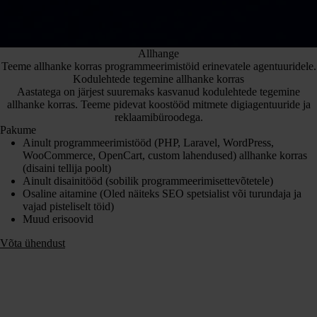
Allhange
Teeme allhanke korras programmeerimistöid erinevatele agentuuridele.
Kodulehtede tegemine allhanke korras
Aastatega on järjest suuremaks kasvanud kodulehtede tegemine
allhanke korras. Teeme pidevat koostööd mitmete digiagentuuride ja
reklaamibüroodega.
Pakume
Ainult programmeerimistööd (PHP, Laravel, WordPress,
WooCommerce, OpenCart, custom lahendused) allhanke korras
(disaini tellija poolt)
Ainult disainitööd (sobilik programmeerimisettevõtetele)
Osaline aitamine (Oled näiteks SEO spetsialist või turundaja ja
vajad pisteliselt töid)
Muud erisoovid
Võta ühendust