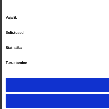
Nõusoleku
Vajalik
valik
Eelistused
Statistika
Turustamine