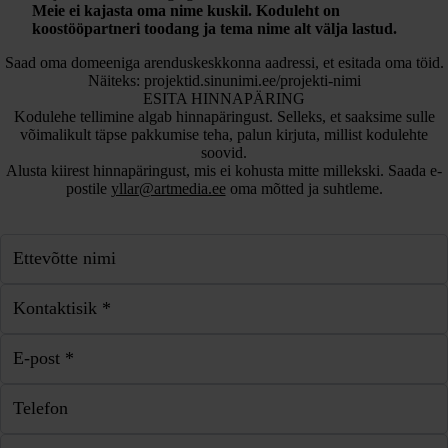
Meie ei kajasta oma nime kuskil. Koduleht on
koostööpartneri toodang ja tema nime alt välja lastud.
Saad oma domeeniga arenduskeskkonna aadressi, et esitada oma töid.
Näiteks: projektid.sinunimi.ee/projekti-nimi
ESITA HINNAPÄRING
Kodulehe tellimine algab hinnapäringust. Selleks, et saaksime sulle
võimalikult täpse pakkumise teha, palun kirjuta, millist kodulehte
soovid.
Alusta kiirest hinnapäringust, mis ei kohusta mitte millekski. Saada e-
postile
yllar@artmedia.ee
oma mõtted ja suhtleme.
Ettevõtte nimi
Kontaktisik *
E-post *
Telefon