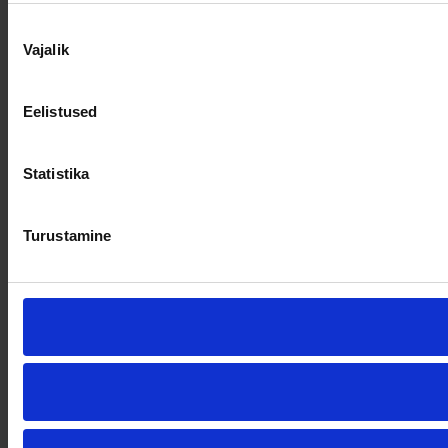
Nõusoleku
Vajalik
valik
Eelistused
Statistika
Turustamine