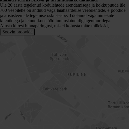
Üle 20 aasta tegelenud kodulehtede arendamisega ja kokkupuude üle
700 veebilehe on andnud väga laiahaardelise veebilehtede, e-poodide
ja ärisüsteemide tegemise oskusteabe. Töötanud väga nimekate
klientidega ja teinud koostööd tunnustatud digiagentuuridega.
Alusta kiirest hinnapäringust, mis ei kohusta mitte millekski,
Soovin proovida