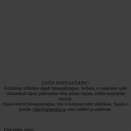
ESITA HINNAPÄRING
Kodulehe tellimine algab hinnapäringust. Selleks, et saaksime sulle
võimalikult täpse pakkumise teha, palun kirjuta, millist kodulehte
soovid.
Alusta kiirest hinnapäringust, mis ei kohusta mitte millekski. Saada e-
postile
yllar@artmedia.ee
oma mõtted ja suhtleme.
Ettevõtte nimi