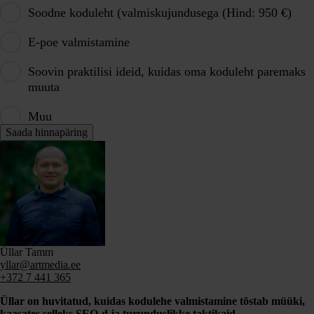
Soodne koduleht (valmiskujundusega (Hind: 950 €)
E-poe valmistamine
Soovin praktilisi ideid, kuidas oma koduleht paremaks
muuta
Muu
Üllar Tamm
yllar@artmedia.ee
+372 7 441 365
Üllar on huvitatud, kuidas kodulehe valmistamine tõstab müüki,
kaasates selleks SEO-d ja turunduslikke taktikaid.