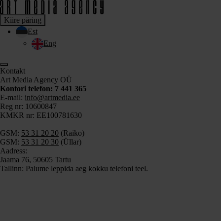
Kiire päring
Est
Eng
Kontakt
Art Media Agency OÜ
Kontori telefon:
7 441 365
E-mail:
info@artmedia.ee
Reg nr: 10600847
KMKR nr: EE100781630
GSM:
53 31 20 20
(Raiko)
GSM:
53 31 20 30
(Üllar)
Aadress:
Jaama 76, 50605 Tartu
Tallinn: Palume leppida aeg kokku telefoni teel.