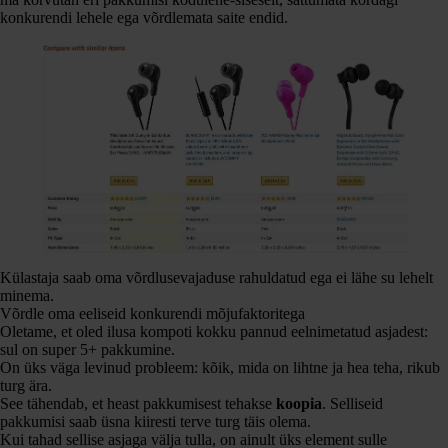
konkurendi lehele ega võrdlemata saite endid.
Külastaja saab oma võrdlusevajaduse rahuldatud ega ei lähe su lehelt
minema.
Võrdle oma eeliseid konkurendi mõjufaktoritega
Oletame, et oled ilusa kompoti kokku pannud eelnimetatud asjadest:
sul on super 5+ pakkumine.
On üks väga levinud probleem: kõik, mida on lihtne ja hea teha, rikub
turg ära.
See tähendab, et heast pakkumisest tehakse
koopia
. Selliseid
pakkumisi saab üsna kiiresti terve turg täis olema.
Kui tahad sellise asjaga välja tulla, on ainult üks element sulle