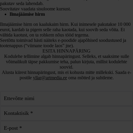
pakutav seda lahendab.
Soovitatav vaadata sisuloome kursust.
Ilmajäämise hirm
Ilmajäämise hirm on kaalukaim hirm. Kui inimesele pakutakse 10 000
eurot, kardab ta pigem selle raha kaotada, kui soovib seda võita. Et
vältida kaotust, on ta rohkem nõus tööd tegema.
Seetõttu toimivad hästi näiteks e-poodide ajapõhised soodustused ja
tootenappus (“viimane toode laos” jne).
ESITA HINNAPÄRING
Kodulehe tellimine algab hinnapäringust. Selleks, et saaksime sulle
võimalikult täpse pakkumise teha, palun kirjuta, millist kodulehte
soovid.
Alusta kiirest hinnapäringust, mis ei kohusta mitte millekski. Saada e-
postile
yllar@artmedia.ee
oma mõtted ja suhtleme.
Ettevõtte nimi
Kontaktisik *
E-post *