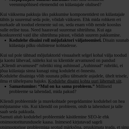
veenmispõhised elemendid on külastajale olulised?
Kui väiksema pakkuja üks pakkumise komponentidest on külastajale
tähtis ja suuremal seda pole, võidab väiksem. Ehk mida rohkem eri
nurkade alt toodud elemente sul on, seda enam võib nende kooslus
sulle eelise tuua. Need haaravad suuremat sihtrühma. Kui aga
konkureerid vaid ühe sihtrühma pärast, võidab suurem pakkumine.
Kodulehe disaini roll mõjufaktori väljatoomisel.
Disain suunab
külastaja pilku olulistesse kohtadesse.
Kui sul pole tähtsad mõjufaktorid visuaalselt selgel kohal välja toodud
ja kaotsi lähevad, näiteks kui su klientide arvamused on pandud
„Kliendi arvamused“ rubriiki ning auhinnad „Auhinnad“ rubriiki, ei
jõua külastaja sinna kunagi ning koduleht ei õnnestu.
Kodulehe disainiga võib suunata pilku tähtsatele asjadele, ühelt teisele,
ilma et tähelepanu hajuks.
Kodulehe disaini kohta uuri lähemalt siit
.
Samastumine: “Mul on ka sama probleem.”
Milliseid
probleeme sa lahendad, mida pakud?
Kliendi probleemide ja murekohtade peegeldamine kodulehel on hea
mõjutamise viis. Kui kliendil on probleem, otsib ta lahendust ja talle
saab seda pakkuda.
Samuti aitab kodulehel probleemide käsitlemine SEO-le ehk
otsimootoriturundusele kaasa. Inimesed kirjutavad sageli
otsimootorisse probleemiga seotud märksõna, pruukimata teada, et sinu