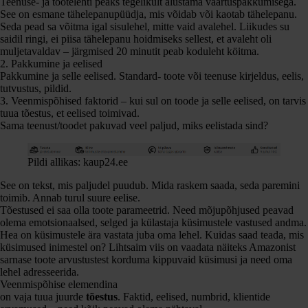
Teenuse- ja tootelehti peaks tegelikult alustama väärtuspakkumisega.
See on esmane tähelepanupüüdja, mis võidab või kaotab tähelepanu.
Seda pead sa võitma igal sisulehel, mitte vaid avalehel. Liikudes su
saidil ringi, ei piisa tähelepanu hoidmiseks sellest, et avaleht oli
muljetavaldav – järgmised 20 minutit peab koduleht köitma.
2. Pakkumine ja eelised
Pakkumine ja selle eelised. Standard- toote või teenuse kirjeldus, eelis,
tutvustus, pildid.
3. Veenmispõhised faktorid – kui sul on toode ja selle eelised, on tarvis
tuua tõestus, et eelised toimivad.
Sama teenust/toodet pakuvad veel paljud, miks eelistada sind?
Pildi allikas: kaup24.ee
See on tekst, mis paljudel puudub. Mida raskem saada, seda paremini
toimib. Annab turul suure eelise.
Tõestused ei saa olla toote parameetrid. Need mõjupõhjused peavad
olema emotsionaalsed, selged ja külastaja küsimustele vastused andma.
Hea on küsimustele ära vastata juba oma lehel. Kuidas saad teada, mis
küsimused inimestel on? Lihtsaim viis on vaadata näiteks Amazonist
sarnase toote arvustustest korduma kippuvaid küsimusi ja need oma
lehel adresseerida.
Veenmispõhise elemendina
on vaja tuua juurde
tõestus
. Faktid, eelised, numbrid, klientide