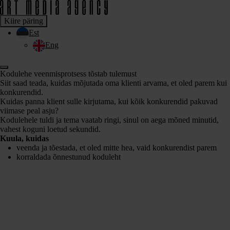
Kiire päring
Est
Eng
Kodulehe veenmisprotsess tõstab tulemust
Siit saad teada, kuidas mõjutada oma klienti arvama, et oled parem kui
konkurendid.
Kuidas panna klient sulle kirjutama, kui kõik konkurendid pakuvad
viimase peal asju?
Kodulehele tuldi ja tema vaatab ringi, sinul on aega mõned minutid,
vahest koguni loetud sekundid.
Kuula, kuidas
veenda ja tõestada, et oled mitte hea, vaid konkurendist parem
korraldada õnnestunud koduleht