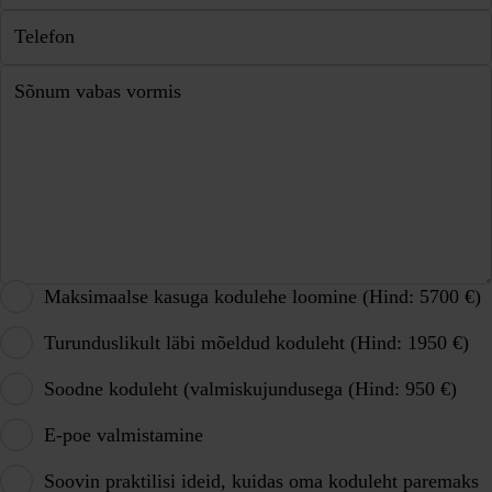
Telefon
Sõnum vabas vormis
Maksimaalse kasuga kodulehe loomine (Hind: 5700 €)
Turunduslikult läbi mõeldud koduleht (Hind: 1950 €)
Soodne koduleht (valmiskujundusega (Hind: 950 €)
E-poe valmistamine
Soovin praktilisi ideid, kuidas oma koduleht paremaks