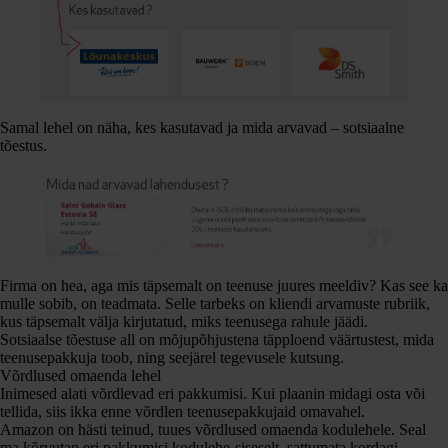
Samal lehel on näha, kes kasutavad ja mida arvavad – sotsiaalne
tõestus.
Firma on hea, aga mis täpsemalt on teenuse juures meeldiv? Kas see ka
mulle sobib, on teadmata. Selle tarbeks on kliendi arvamuste rubriik,
kus täpsemalt välja kirjutatud, miks teenusega rahule jäädi.
Sotsiaalse tõestuse all on mõjupõhjustena täpploend väärtustest, mida
teenusepakkuja toob, ning seejärel tegevusele kutsung.
Võrdlused omaenda lehel
Inimesed alati võrdlevad eri pakkumisi. Kui plaanin midagi osta või
tellida, siis ikka enne võrdlen teenusepakkujaid omavahel.
Amazon on hästi teinud, tuues võrdlused omaenda kodulehele. Seal
ma kõrvutan eri pakkumisi kodulehe-siseselt, sattumata kordagi