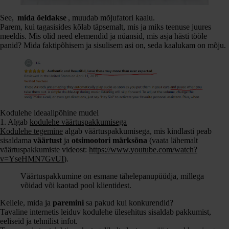
See,
mida öeldakse
, muudab mõjufatori kaalu.
Parem, kui tagasisides kõlab täpsemalt, mis ja miks teenuse juures
meeldis. Mis olid need elemendid ja nüansid, mis asja hästi tööle
panid? Mida faktipõhisem ja sisulisem asi on, seda kaalukam on mõju.
Kodulehe ideaalipõhine mudel
1. Algab
kodulehe väärtuspakkumisega
Kodulehe tegemine
algab väärtuspakkumisega, mis kindlasti peab
sisaldama
väärtust
ja
otsimootori märksõna
(vaata lähemalt
väärtuspakkumiste videost:
https://www.youtube.com/watch?
v=YseHMN7GvUI
).
Väärtuspakkumine on esmane tähelepanupüüdja, millega
võidad või kaotad pool klientidest.
Kellele, mida ja
paremini
sa pakud kui konkurendid?
Tavaline internetis leiduv kodulehe ülesehitus sisaldab pakkumist,
eeliseid ja tehnilist infot.