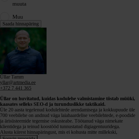
muuta
Muu
Üllar Tamm
yllar@artmedia.ee
+372 7 441 365
Üllar on huvitatud, kuidas kodulehe valmistamine tõstab müüki,
kaasates selleks SEO-d ja turunduslikke taktikaid.
Üle 20 aasta tegelenud kodulehtede arendamisega ja kokkupuude üle
700 veebilehe on andnud väga laiahaardelise veebilehtede, e-poodide
ja ärisüsteemide tegemise oskusteabe. Töötanud väga nimekate
klientidega ja teinud koostööd tunnustatud digiagentuuridega.
Alusta kiirest hinnapäringust, mis ei kohusta mitte millekski,
Soovin proovida