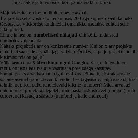
tuua. Fakte ja tulemusi ei tasu panna eraldi rubriiki.
Mõjufaktoritel on loomulikult erinev osakaal.
1-2 positiivset arvustust on enamusel, 200 aga kujuneb kaalukamaks
tõestuseks. Viiekordse kuldmedali omanikku usutakse puhtalt selle
fakti põhjal.
Lihtne ja hea on
numbrilised näitajad
ehk kõik, mida saad
numbrites väljendada.
Näiteks projektide arv on konkreetne number. Kui on x-arv projekte
tehtud, ei saa selle arvnäitajaga vaielda. Öeldes, et palju projekte, tekib
küsimus: mis on palju?
Välja tasub tuua
5 tärni hinnangud
Googles. See, et kliendid on
rahul, on üsna laialivalguv väärtus ja pole käega katsutav.
Samuti peaks arve kasutama igal pool kus võimalik, abstraktsemate
sõnade asemel (rahulolevad kliendid, hea tagasiside, palju aastaid, hästi
toimib jne). Kui palju rahulolevaid kliente (number)? Mida arvavad,
mitu inimest projektiga tegeleb, mitu aastat oskusteavet (number), mitu
eurot/tundi kasutaja säästab (numbrid ja kelle andmetel).