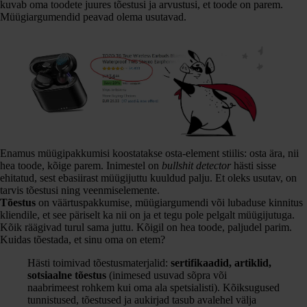
kuvab oma toodete juures tõestusi ja arvustusi, et toode on parem.
Müügiargumendid peavad olema usutavad.
Enamus müügipakkumisi koostatakse osta-element stiilis: osta ära, nii
hea toode, kõige parem. Inimestel on
bullshit detector
hästi sisse
ehitatud, sest ebasiirast müügijuttu kuuldud palju. Et oleks usutav, on
tarvis tõestusi ning veenmiselemente.
Tõestus
on väärtuspakkumise, müügiargumendi või lubaduse kinnitus
kliendile, et see päriselt ka nii on ja et tegu pole pelgalt müügijutuga.
Kõik räägivad turul sama juttu. Kõigil on hea toode, paljudel parim.
Kuidas tõestada, et sinu oma on etem?
Hästi toimivad tõestusmaterjalid:
sertifikaadid, artiklid,
sotsiaalne tõestus
(inimesed usuvad sõpra või
naabrimeest rohkem kui oma ala spetsialisti). Kõiksugused
tunnistused, tõestused ja aukirjad tasub avalehel välja