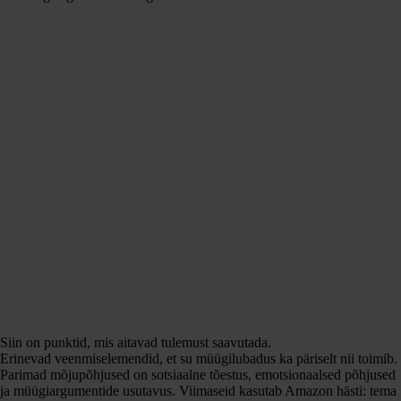
Siin on punktid, mis aitavad tulemust saavutada.
Erinevad veenmiselemendid, et su müügilubadus ka päriselt nii toimib.
Parimad mõjupõhjused on sotsiaalne tõestus, emotsionaalsed põhjused
ja müügiargumentide usutavus. Viimaseid kasutab Amazon hästi: tema