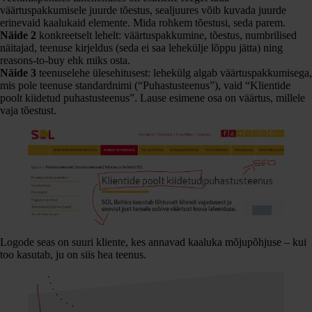
väärtuspakkumisele juurde tõestus, sealjuures võib kuvada juurde
erinevaid kaalukaid elemente. Mida rohkem tõestusi, seda parem.
Näide 2
konkreetselt lehelt: väärtuspakkumine, tõestus, numbrilised
näitajad, teenuse kirjeldus (seda ei saa lehekülje lõppu jätta) ning
reasons-to-buy ehk miks osta.
Näide 3
teenuselehe ülesehitusest: lehekülg algab väärtuspakkumisega,
mis pole teenuse standardnimi (“Puhastusteenus”), vaid “Klientide
poolt kiidetud puhastusteenus”. Lause esimene osa on väärtus, millele
vaja tõestust.
Logode seas on suuri kliente, kes annavad kaaluka mõjupõhjuse – kui
too kasutab, ju on siis hea teenus.