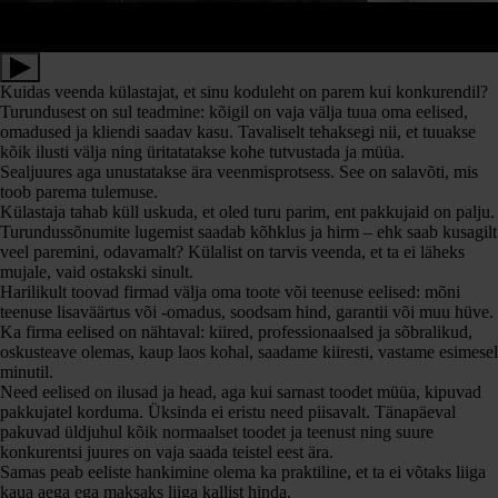
Kuidas veenda külastajat, et sinu koduleht on parem kui konkurendil?
Turundusest on sul teadmine: kõigil on vaja välja tuua oma eelised,
omadused ja kliendi saadav kasu. Tavaliselt tehaksegi nii, et tuuakse
kõik ilusti välja ning üritatatakse kohe tutvustada ja müüa.
Sealjuures aga unustatakse ära veenmisprotsess. See on salavõti, mis
toob parema tulemuse.
Külastaja tahab küll uskuda, et oled turu parim, ent pakkujaid on palju.
Turundussõnumite lugemist saadab kõhklus ja hirm – ehk saab kusagilt
veel paremini, odavamalt? Külalist on tarvis veenda, et ta ei läheks
mujale, vaid ostakski sinult.
Harilikult toovad firmad välja oma toote või teenuse eelised: mõni
teenuse lisaväärtus või -omadus, soodsam hind, garantii või muu hüve.
Ka firma eelised on nähtaval: kiired, professionaalsed ja sõbralikud,
oskusteave olemas, kaup laos kohal, saadame kiiresti, vastame esimesel
minutil.
Need eelised on ilusad ja head, aga kui sarnast toodet müüa, kipuvad
pakkujatel korduma. Üksinda ei eristu need piisavalt. Tänapäeval
pakuvad üldjuhul kõik normaalset toodet ja teenust ning suure
konkurentsi juures on vaja saada teistel eest ära.
Samas peab eeliste hankimine olema ka praktiline, et ta ei võtaks liiga
kaua aega ega maksaks liiga kallist hinda.